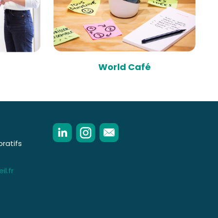
World Café
oratifs
l.fr