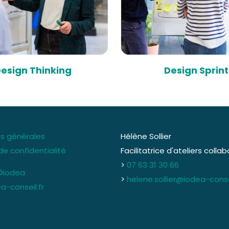
esign Thinking
Design Sprint
s générales
Hélène Sollier
de confidentialité
Facilitatrice d'ateliers collab
>
07 63 31 30 66
©iodea
>
helene.sollier@iodea-consei
a-conseil.fr