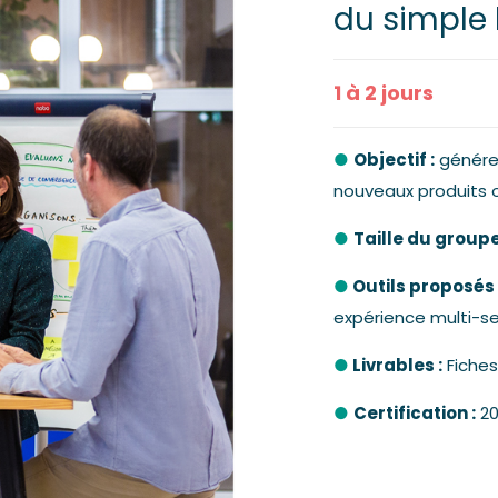
du simple
1 à 2 jours
●
Objectif :
générer
nouveaux produits o
●
Taille du groupe
●
Outils proposés 
expérience multi-se
●
Livrables :
Fiche
●
Certification :
20