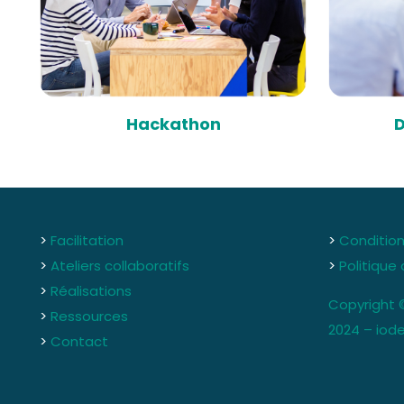
Hackathon
D
>
Facilitation
>
Condition
>
Ateliers collaboratifs
>
Politique 
>
Réalisations
Copyright 
>
Ressources
2024 – iode
>
Contact