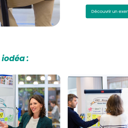
Découvrir un exe
iodéa :